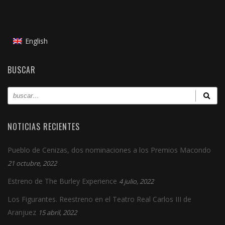
English
BUSCAR
NOTICIAS RECIENTES
Pueblo de Cenizas, dos nominaciones a los Premios Macondo
21 octubre, 2022
Estreno de The Burley Experience
4 julio, 2022
Los Figurantes. Reestreno en el Teatro Real Carlos III de
Aranjuez
15 abril, 2022