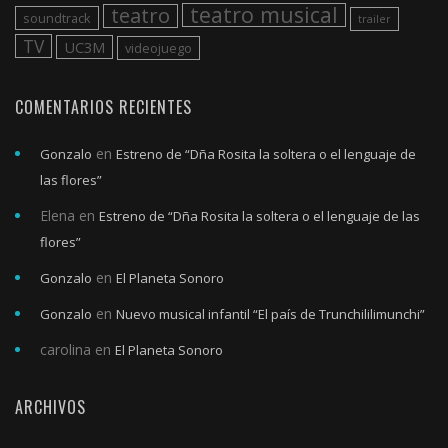
teatro musical
teatro
soundtrack
trailer
TV
UC3M
videojuego
COMENTARIOS RECIENTES
en
Gonzalo
Estreno de “Dña Rosita la soltera o el lenguaje de
las flores”
Elena
en
Estreno de “Dña Rosita la soltera o el lenguaje de las
flores”
en
Gonzalo
El Planeta Sonoro
en
Gonzalo
Nuevo musical infantil “El país de Trunchililimunchi”
carolina
en
El Planeta Sonoro
ARCHIVOS