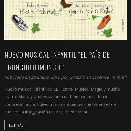
NUEVO MUSICAL INFANTIL “EL PAÍS DE
TRUNCHILILIMUNCHI”
Publicado en 25 enero, 2015 por
Gonzalo
en
Escénica
⋅
Infantil
Nuevo musical infantil de CB Teatro. Música, Magia y mucho
teatro. Marta y Andrés viajan a un fabuloso país donde
conocerán a unos divertidísimos duendes que les enseñarán
que con la imaginación todo se puede crear.
LEER MÁS