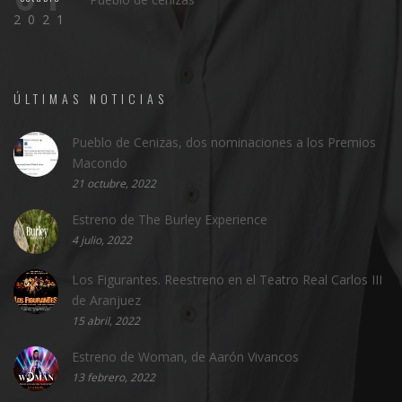
2021
ÚLTIMAS NOTICIAS
Pueblo de Cenizas, dos nominaciones a los Premios
Macondo
21 octubre, 2022
Estreno de The Burley Experience
4 julio, 2022
Los Figurantes. Reestreno en el Teatro Real Carlos III
de Aranjuez
15 abril, 2022
Estreno de Woman, de Aarón Vivancos
13 febrero, 2022