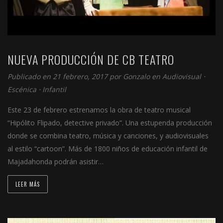
NUEVA PRODUCCIÓN DE CB TEATRO
Publicado en 21 febrero, 2017 por
Gonzalo
en
Audiovisual
⋅
Escénica
⋅
Infantil
Este 23 de febrero estrenamos la obra de teatro musical
“Hipólito Flipado, detective privado”. Una estupenda producción
donde se combina teatro, música y canciones, y audiovisuales
al estilo “cartoon”. Más de 1800 niños de educación infantil de
Majadahonda podrán asistir…
LEER MÁS