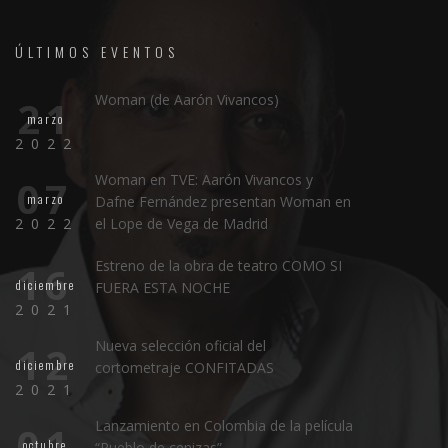
ÚLTIMOS EVENTOS
Woman (de Aarón Vivancos)
21
marzo
2022
Woman en TVE: Aarón Vivancos y
07
marzo
Dafne Fernández presentan Woman en
2022
el Lope de Vega de Madrid
Estreno de la obra de teatro COMO SI
16
diciembre
FUERA ESTA NOCHE
2021
Nueva selección oficial del
12
diciembre
cortometraje CONFITADAS
2021
Lanzamiento en Colombia de la película
01
octubre
“Pueblo de cenizas”