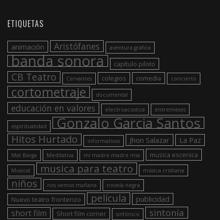
ETIQUETAS
Aristófanes
animación
aventura gráfica
banda sonora
capítulo piloto
CB Teatro
colegios
comedia
Cervantes
concierto
cortometraje
documental
educación en valores
electroacústica
entremeses
Gonzalo Garcia Santos
espiritualidad
Hitos Hurtado
Jhon Salazar
La Paz
informativos
musica escenica
Mat Barga
Meditativa
mi madre madre mia
musica para teatro
Musical
música cristiana
niños
nos vemos mañana
novela negra
película
publicidad
Nuevo teatro fronterizo
sintonía
short film
Short film corner
sinfónico