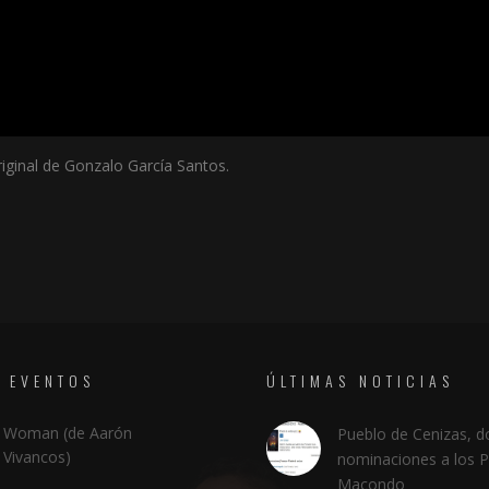
iginal de Gonzalo García Santos.
 EVENTOS
ÚLTIMAS NOTICIAS
Woman (de Aarón
Pueblo de Cenizas, d
Vivancos)
nominaciones a los 
Macondo