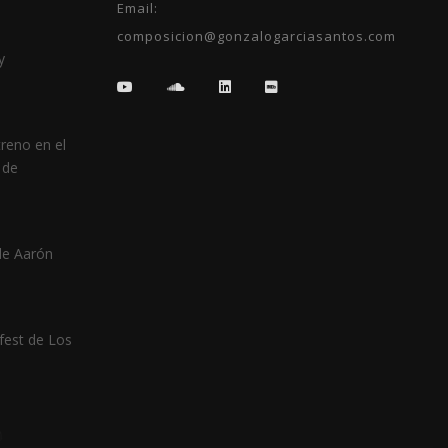
Email:
composicion@gonzalogarciasantos.com
y
reno en el
 de
de Aarón
fest de Los