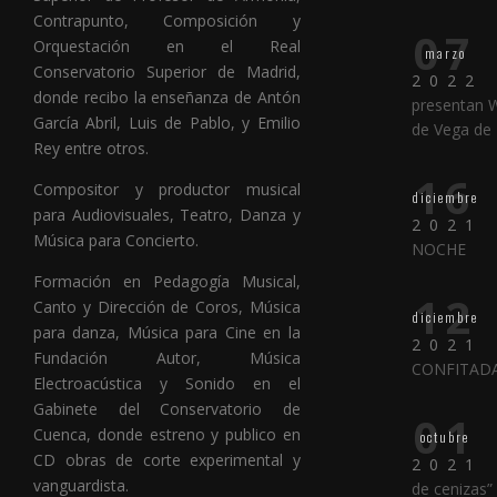
Contrapunto, Composición y
07
Orquestación en el Real
marzo
Conservatorio Superior de Madrid,
2022
donde recibo la enseñanza de Antón
presentan 
García Abril, Luis de Pablo, y Emilio
de Vega de
Rey entre otros.
16
Compositor y productor musical
diciembre
para Audiovisuales, Teatro, Danza y
2021
Música para Concierto.
NOCHE
Formación en Pedagogía Musical,
12
Canto y Dirección de Coros, Música
diciembre
para danza, Música para Cine en la
2021
Fundación Autor, Música
CONFITAD
Electroacústica y Sonido en el
Gabinete del Conservatorio de
01
Cuenca, donde estreno y publico en
octubre
CD obras de corte experimental y
2021
vanguardista.
de cenizas”