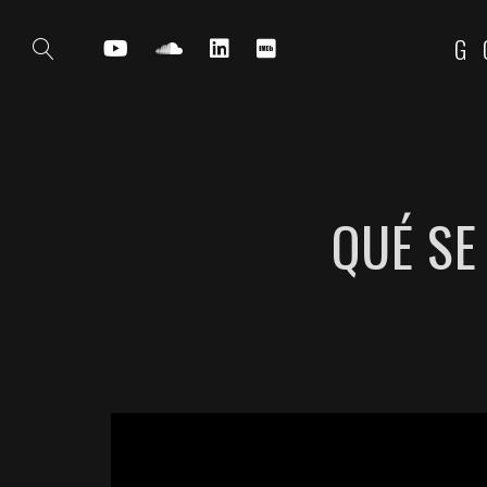
G
QUÉ SE
';