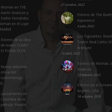
21 octubre, 2022
Woman en TVE:
Aarón Vivancos y
Estreno de The Burle
Dafne Fernández
Experience
Woman en el Lope
4 julio, 2022
 Madrid
Los Figurantes. Reest
Estreno de la obra
Teatro Real Carlos III
de teatro COMO
Aranjuez
SI FUERA ESTA
15 abril, 2022
Estreno de Woman, 
Nueva selección
Vivancos
oficial del
13 febrero, 2022
cortometraje
AS
Estreno en el Scream
Angeles, USA.
Lanzamiento en
16 octubre, 2019
Colombia de la
película “Pueblo