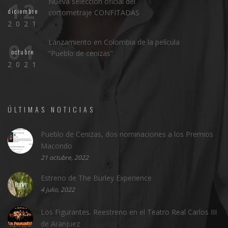
Nueva selección oficial del
12
diciembre
cortometraje CONFITADAS
2021
Lanzamiento en Colombia de la película
01
octubre
“Pueblo de cenizas”
2021
ÚLTIMAS NOTICIAS
Pueblo de Cenizas, dos nominaciones a los Premios
Macondo
21 octubre, 2022
Estreno de The Burley Experience
4 julio, 2022
Los Figurantes. Reestreno en el Teatro Real Carlos III
de Aranjuez