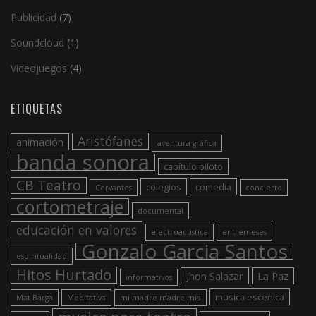
Publicidad
(7)
Soundcloud
(1)
Videojuegos
(4)
ETIQUETAS
Aristófanes
animación
aventura gráfica
banda sonora
capítulo piloto
CB Teatro
colegios
comedia
Cervantes
concierto
cortometraje
documental
educación en valores
electroacústica
entremeses
Gonzalo Garcia Santos
espiritualidad
Hitos Hurtado
Jhon Salazar
La Paz
informativos
musica escenica
Mat Barga
Meditativa
mi madre madre mia