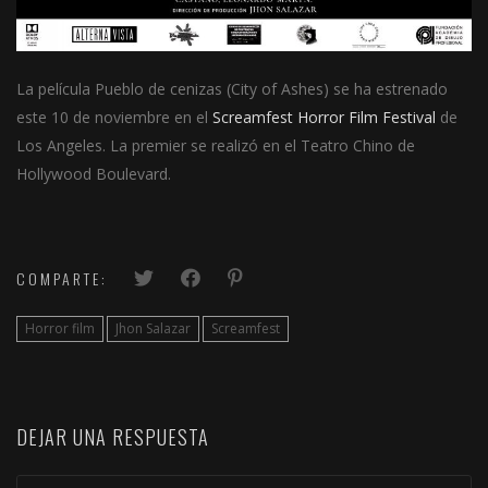
La película Pueblo de cenizas (City of Ashes) se ha estrenado
este 10 de noviembre en el
Screamfest Horror Film Festival
de
Los Angeles. La premier se realizó en el Teatro Chino de
Hollywood Boulevard.
COMPARTE:
Horror film
Jhon Salazar
Screamfest
DEJAR UNA RESPUESTA