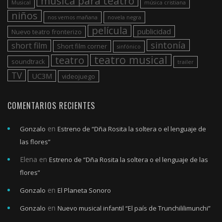
musica para teatro
Musical
música cristiana
niños
nos vemos mañana
novela negra
película
publicidad
Nuevo teatro fronterizo
sintonía
short film
Short film corner
sinfónico
teatro musical
teatro
soundtrack
trailer
TV
UC3M
videojuego
COMENTARIOS RECIENTES
en
Gonzalo
Estreno de “Dña Rosita la soltera o el lenguaje de
las flores”
Elena
en
Estreno de “Dña Rosita la soltera o el lenguaje de las
flores”
en
Gonzalo
El Planeta Sonoro
en
Gonzalo
Nuevo musical infantil “El país de Trunchililimunchi”