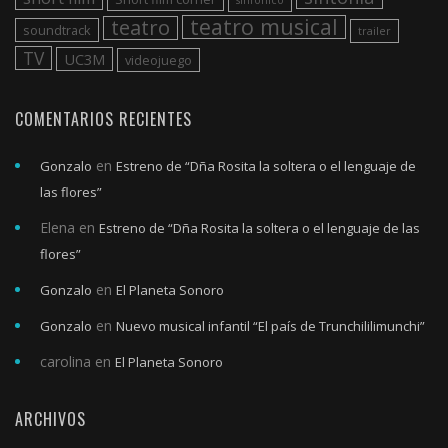
teatro musical
teatro
soundtrack
trailer
TV
UC3M
videojuego
COMENTARIOS RECIENTES
en
Gonzalo
Estreno de “Dña Rosita la soltera o el lenguaje de
las flores”
Elena
en
Estreno de “Dña Rosita la soltera o el lenguaje de las
flores”
en
Gonzalo
El Planeta Sonoro
en
Gonzalo
Nuevo musical infantil “El país de Trunchililimunchi”
carolina
en
El Planeta Sonoro
ARCHIVOS