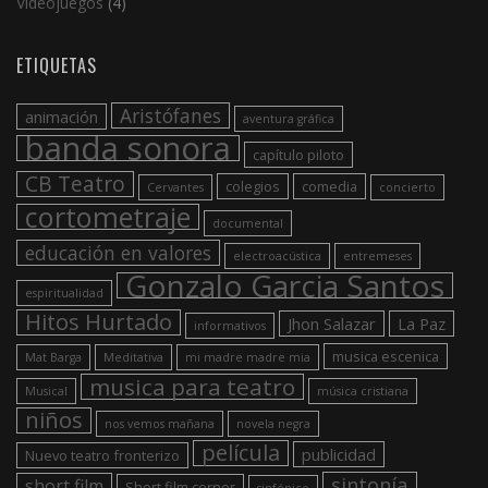
Videojuegos
(4)
ETIQUETAS
Aristófanes
animación
aventura gráfica
banda sonora
capítulo piloto
CB Teatro
colegios
comedia
Cervantes
concierto
cortometraje
documental
educación en valores
electroacústica
entremeses
Gonzalo Garcia Santos
espiritualidad
Hitos Hurtado
Jhon Salazar
La Paz
informativos
musica escenica
Mat Barga
Meditativa
mi madre madre mia
musica para teatro
Musical
música cristiana
niños
nos vemos mañana
novela negra
película
publicidad
Nuevo teatro fronterizo
sintonía
short film
Short film corner
sinfónico