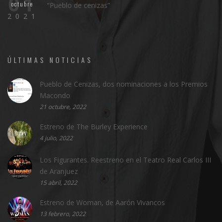
01
octubre
“Pueblo de cenizas”
2021
ÚLTIMAS NOTICIAS
Pueblo de Cenizas, dos nominaciones a los Premios
Macondo
21 octubre, 2022
Estreno de The Burley Experience
4 julio, 2022
Los Figurantes. Reestreno en el Teatro Real Carlos III
de Aranjuez
15 abril, 2022
Estreno de Woman, de Aarón Vivancos
13 febrero, 2022