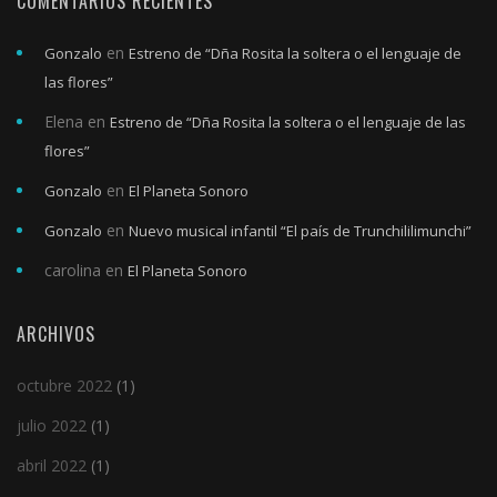
COMENTARIOS RECIENTES
en
Gonzalo
Estreno de “Dña Rosita la soltera o el lenguaje de
las flores”
Elena
en
Estreno de “Dña Rosita la soltera o el lenguaje de las
flores”
en
Gonzalo
El Planeta Sonoro
en
Gonzalo
Nuevo musical infantil “El país de Trunchililimunchi”
carolina
en
El Planeta Sonoro
ARCHIVOS
octubre 2022
(1)
julio 2022
(1)
abril 2022
(1)