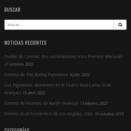
BUSCAR
NOTICIAS RECIENTES
Pueblo de Cenizas, dos nominaciones a los Premios Macondo
21 octubre, 2022
Estreno de The Burley Experience
4 julio, 2022
Los Figurantes. Reestreno en el Teatro Real Carlos III de
Aranjuez
15 abril, 2022
Estreno de Woman, de Aarón Vivancos
13 febrero, 2022
Estreno en el Screamfest de Los Angeles, USA.
16 octubre, 2019
CATEGORÍAS