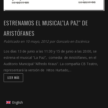
ESTRENAMOS EL MUSICAL”LA PAZ” DE
ARISTÓFANES
Publicado en 10 mayo, 2012 por
Gonzalo
en
Escénica
Los días 13 de junio a las 11:30 y 15 de junio a las 20:00, se
estrena el musical “La Paz”, comedia de Aristófanes, en el
Auditorio Municipal “Alfredo Kraus”. La compañía CB Teatro,
representará la versión de Hitos Hurtado,...
LEER MÁS
English