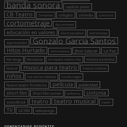
banda sonora
capítulo piloto
CB Teatro
colegios
comedia
Cervantes
concierto
cortometraje
documental
educación en valores
electroacústica
entremeses
Gonzalo Garcia Santos
espiritualidad
Hitos Hurtado
Jhon Salazar
La Paz
informativos
musica escenica
Mat Barga
Meditativa
mi madre madre mia
musica para teatro
Musical
música cristiana
niños
nos vemos mañana
novela negra
película
publicidad
Nuevo teatro fronterizo
sintonía
short film
Short film corner
sinfónico
teatro musical
teatro
soundtrack
trailer
TV
UC3M
videojuego