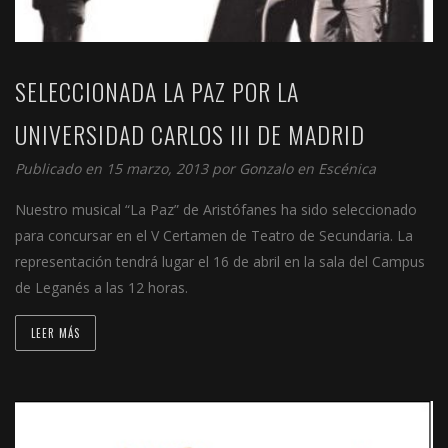
SELECCIONADA LA PAZ POR LA
UNIVERSIDAD CARLOS III DE MADRID
Publicado en 15 marzo, 2013 por
Gonzalo
en
Escénica
Nuestro musical “La Paz” de Aristófanes ha sido seleccionado
para concursar en el V Certamen de Teatro de Secundaria. La
representación tendrá lugar el 16 de abril en la sala del Campus
de Leganés a las 12 horas.
LEER MÁS