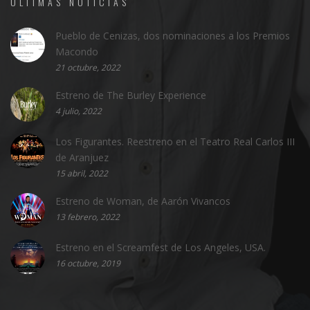
ÚLTIMAS NOTICIAS
Pueblo de Cenizas, dos nominaciones a los Premios
Macondo
21 octubre, 2022
Estreno de The Burley Experience
4 julio, 2022
Los Figurantes. Reestreno en el Teatro Real Carlos III
de Aranjuez
15 abril, 2022
Estreno de Woman, de Aarón Vivancos
13 febrero, 2022
Estreno en el Screamfest de Los Angeles, USA.
16 octubre, 2019