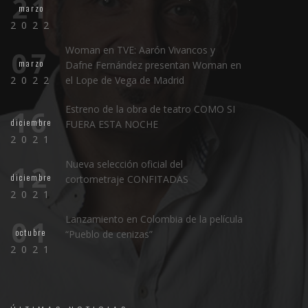
21
marzo
2022
Woman en TVE: Aarón Vivancos y
07
marzo
Dafne Fernández presentan Woman en
2022
el Lope de Vega de Madrid
Estreno de la obra de teatro COMO SI
16
diciembre
FUERA ESTA NOCHE
2021
Nueva selección oficial del
12
diciembre
cortometraje CONFITADAS
2021
Lanzamiento en Colombia de la película
01
octubre
“Pueblo de cenizas”
2021