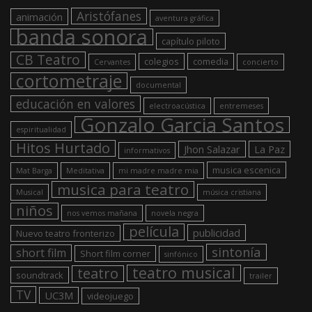
Aristófanes
animación
aventura gráfica
banda sonora
capítulo piloto
CB Teatro
colegios
comedia
Cervantes
concierto
cortometraje
documental
educación en valores
electroacústica
entremeses
Gonzalo Garcia Santos
espiritualidad
Hitos Hurtado
Jhon Salazar
La Paz
informativos
musica escenica
Mat Barga
Meditativa
mi madre madre mia
musica para teatro
Musical
música cristiana
niños
nos vemos mañana
novela negra
película
publicidad
Nuevo teatro fronterizo
sintonía
short film
Short film corner
sinfónico
teatro musical
teatro
soundtrack
trailer
TV
UC3M
videojuego