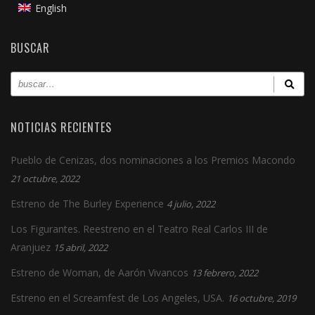
English
BUSCAR
NOTICIAS RECIENTES
Pueblo de Cenizas, dos nominaciones a los Premios Macondo
21 octubre, 2022
Estreno de The Burley Experience
4 julio, 2022
Los Figurantes. Reestreno en el Teatro Real Carlos III de
Aranjuez
15 abril, 2022
Estreno de Woman, de Aarón Vivancos
13 febrero, 2022
Estreno en el Screamfest de Los Angeles, USA.
16 octubre, 2019