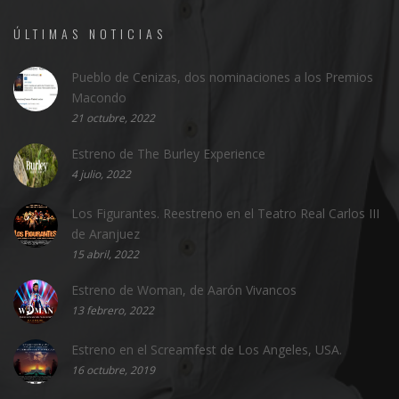
ÚLTIMAS NOTICIAS
Pueblo de Cenizas, dos nominaciones a los Premios
Macondo
21 octubre, 2022
Estreno de The Burley Experience
4 julio, 2022
Los Figurantes. Reestreno en el Teatro Real Carlos III
de Aranjuez
15 abril, 2022
Estreno de Woman, de Aarón Vivancos
13 febrero, 2022
Estreno en el Screamfest de Los Angeles, USA.
16 octubre, 2019