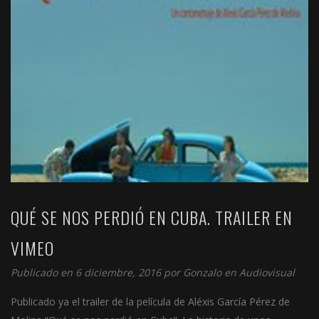
QUÉ SE NOS PERDIÓ EN CUBA. TRAILER EN
VIMEO
Publicado en 6 diciembre, 2016 por
Gonzalo
en
Audiovisual
Publicado ya el trailer de la película de Aléxis García Pérez de