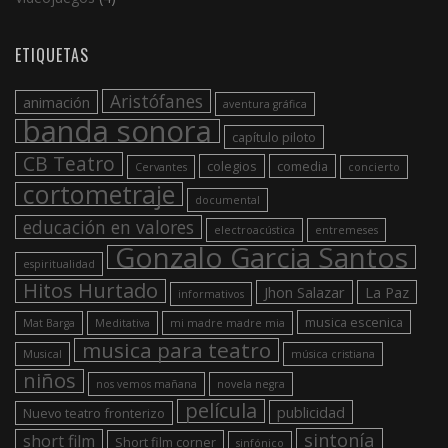
ETIQUETAS
Aristófanes
animación
aventura gráfica
banda sonora
capítulo piloto
CB Teatro
colegios
comedia
Cervantes
concierto
cortometraje
documental
educación en valores
electroacústica
entremeses
Gonzalo Garcia Santos
espiritualidad
Hitos Hurtado
Jhon Salazar
La Paz
informativos
musica escenica
Mat Barga
Meditativa
mi madre madre mia
musica para teatro
Musical
música cristiana
niños
nos vemos mañana
novela negra
película
publicidad
Nuevo teatro fronterizo
sintonía
short film
Short film corner
sinfónico