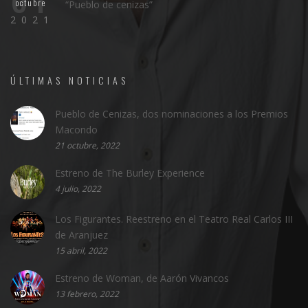
01
octubre
“Pueblo de cenizas”
2021
ÚLTIMAS NOTICIAS
Pueblo de Cenizas, dos nominaciones a los Premios
Macondo
21 octubre, 2022
Estreno de The Burley Experience
4 julio, 2022
Los Figurantes. Reestreno en el Teatro Real Carlos III
de Aranjuez
15 abril, 2022
Estreno de Woman, de Aarón Vivancos
13 febrero, 2022