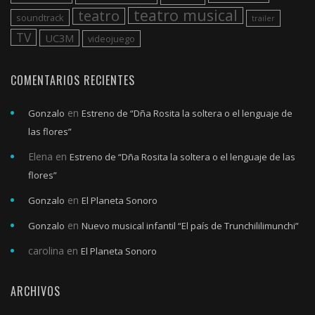
teatro musical
teatro
soundtrack
trailer
TV
UC3M
videojuego
COMENTARIOS RECIENTES
en
Gonzalo
Estreno de “Dña Rosita la soltera o el lenguaje de
las flores”
Elena
en
Estreno de “Dña Rosita la soltera o el lenguaje de las
flores”
en
Gonzalo
El Planeta Sonoro
en
Gonzalo
Nuevo musical infantil “El país de Trunchililimunchi”
carolina
en
El Planeta Sonoro
ARCHIVOS