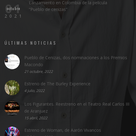
Lanzamiento en Colombia de la película
01
octubre
“Pueblo de cenizas”
2021
ÚLTIMAS NOTICIAS
Pueblo de Cenizas, dos nominaciones a los Premios
Macondo
21 octubre, 2022
Estreno de The Burley Experience
4 julio, 2022
Los Figurantes. Reestreno en el Teatro Real Carlos III
de Aranjuez
15 abril, 2022
Estreno de Woman, de Aarón Vivancos