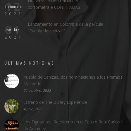
Nueva selección oficial del
12
diciembre
cortometraje CONFITADAS
2021
Lanzamiento en Colombia de la película
01
octubre
“Pueblo de cenizas”
2021
ÚLTIMAS NOTICIAS
Pueblo de Cenizas, dos nominaciones a los Premios
Macondo
21 octubre, 2022
Estreno de The Burley Experience
4 julio, 2022
Los Figurantes. Reestreno en el Teatro Real Carlos III
de Aranjuez