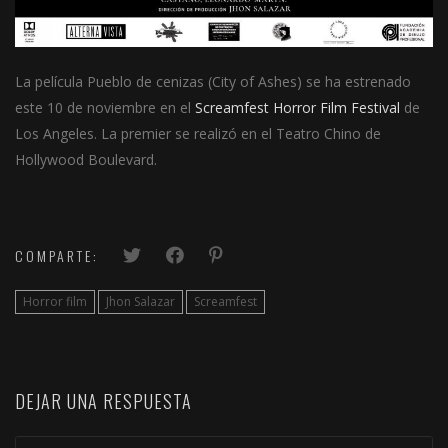
La película Pueblo de cenizas (City of Ashes) se ha estrenado
este 10 de noviembre en el
Screamfest Horror Film Festival
de
Los Angeles. La premier se realizó en el Teatro Chino de
Hollywood Boulevard.
COMPARTE:
Horror film
Jhon Salazar
Screamfest
DEJAR UNA RESPUESTA