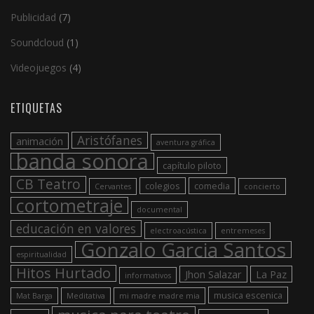
Publicidad
(7)
Soundcloud
(1)
Videojuegos
(4)
ETIQUETAS
Aristófanes
animación
aventura gráfica
banda sonora
capítulo piloto
CB Teatro
colegios
comedia
Cervantes
concierto
cortometraje
documental
educación en valores
electroacústica
entremeses
Gonzalo Garcia Santos
espiritualidad
Hitos Hurtado
Jhon Salazar
La Paz
informativos
musica escenica
Mat Barga
Meditativa
mi madre madre mia