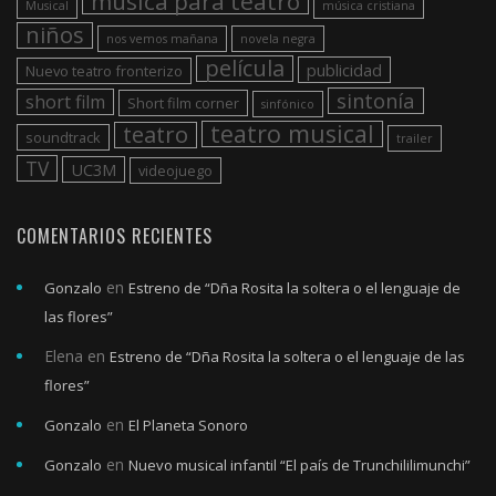
musica para teatro
Musical
música cristiana
niños
nos vemos mañana
novela negra
película
publicidad
Nuevo teatro fronterizo
sintonía
short film
Short film corner
sinfónico
teatro musical
teatro
soundtrack
trailer
TV
UC3M
videojuego
COMENTARIOS RECIENTES
en
Gonzalo
Estreno de “Dña Rosita la soltera o el lenguaje de
las flores”
Elena
en
Estreno de “Dña Rosita la soltera o el lenguaje de las
flores”
en
Gonzalo
El Planeta Sonoro
en
Gonzalo
Nuevo musical infantil “El país de Trunchililimunchi”