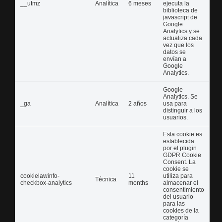
__utmz
Analítica
6 meses
ejecuta la
biblioteca de
javascript de
Google
Analytics y se
actualiza cada
vez que los
datos se
envían a
Google
Analytics.
Google
Analytics. Se
_ga
Analítica
2 años
usa para
distinguir a los
usuarios.
Esta cookie es
establecida
por el plugin
GDPR Cookie
Consent. La
cookie se
cookielawinfo-
11
utiliza para
Técnica
checkbox-analytics
months
almacenar el
consentimiento
del usuario
para las
cookies de la
categoría