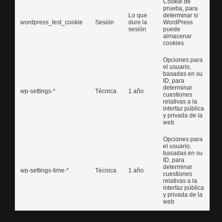
Cookie de
prueba, para
Lo que
determinar si
wordpress_test_cookie
Sesión
dure la
WordPress
sesión
puede
almacenar
cookies
Opciones para
el usuario,
basadas en su
ID, para
determinar
wp-settings-*
Técnica
1 año
cuestiones
relativas a la
interfaz pública
y privada de la
web
Opciones para
el usuario,
basadas en su
ID, para
determinar
wp-settings-time-*
Técnica
1 año
cuestiones
relativas a la
interfaz pública
y privada de la
web