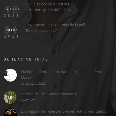
Nueva selección oficial del
12
diciembre
cortometraje CONFITADAS
2021
Lanzamiento en Colombia de la película
01
octubre
“Pueblo de cenizas”
2021
ÚLTIMAS NOTICIAS
Pueblo de Cenizas, dos nominaciones a los Premios
Macondo
21 octubre, 2022
Estreno de The Burley Experience
4 julio, 2022
Los Figurantes. Reestreno en el Teatro Real Carlos III