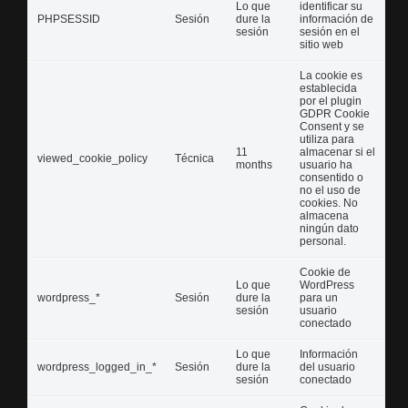
Lo que
identificar su
PHPSESSID
Sesión
dure la
información de
sesión
sesión en el
sitio web
La cookie es
establecida
por el plugin
GDPR Cookie
Consent y se
utiliza para
11
almacenar si el
viewed_cookie_policy
Técnica
months
usuario ha
consentido o
no el uso de
cookies. No
almacena
ningún dato
personal.
Cookie de
Lo que
WordPress
wordpress_*
Sesión
dure la
para un
sesión
usuario
conectado
Lo que
Información
wordpress_logged_in_*
Sesión
dure la
del usuario
sesión
conectado