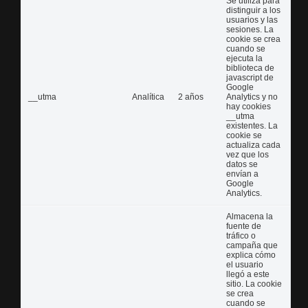
Se utiliza para
distinguir a los
usuarios y las
sesiones. La
cookie se crea
cuando se
ejecuta la
biblioteca de
javascript de
Google
__utma
Analítica
2 años
Analytics y no
hay cookies
__utma
existentes. La
cookie se
actualiza cada
vez que los
datos se
envían a
Google
Analytics.
Almacena la
fuente de
tráfico o
campaña que
explica cómo
el usuario
llegó a este
sitio. La cookie
se crea
cuando se