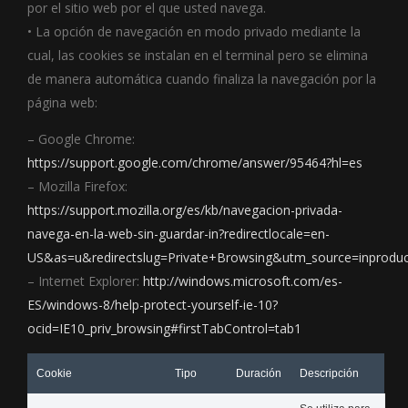
por el sitio web por el que usted navega.
• La opción de navegación en modo privado mediante la
cual, las cookies se instalan en el terminal pero se elimina
de manera automática cuando finaliza la navegación por la
página web:
– Google Chrome:
https://support.google.com/chrome/answer/95464?hl=es
– Mozilla Firefox:
https://support.mozilla.org/es/kb/navegacion-privada-
navega-en-la-web-sin-guardar-in?redirectlocale=en-
US&as=u&redirectslug=Private+Browsing&utm_source=inproduc
– Internet Explorer:
http://windows.microsoft.com/es-
ES/windows-8/help-protect-yourself-ie-10?
ocid=IE10_priv_browsing#firstTabControl=tab1
Cookie
Tipo
Duración
Descripción