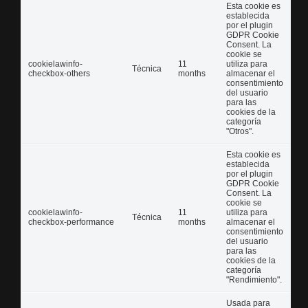
Esta cookie es
establecida
por el plugin
GDPR Cookie
Consent. La
cookie se
cookielawinfo-
11
utiliza para
Técnica
checkbox-others
months
almacenar el
consentimiento
del usuario
para las
cookies de la
categoría
"Otros".
Esta cookie es
establecida
por el plugin
GDPR Cookie
Consent. La
cookie se
cookielawinfo-
11
utiliza para
Técnica
checkbox-performance
months
almacenar el
consentimiento
del usuario
para las
cookies de la
categoría
"Rendimiento".
Usada para