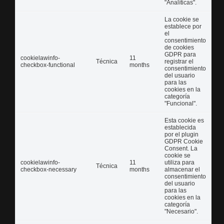
"Analíticas".
La cookie se
establece por
el
consentimiento
de cookies
GDPR para
cookielawinfo-
11
Técnica
registrar el
checkbox-functional
months
consentimiento
del usuario
para las
cookies en la
categoría
"Funcional".
Esta cookie es
establecida
por el plugin
GDPR Cookie
Consent. La
cookie se
cookielawinfo-
11
utiliza para
Técnica
checkbox-necessary
months
almacenar el
consentimiento
del usuario
para las
cookies en la
categoría
"Necesario".