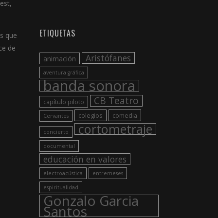
est,
ETIQUETAS
es que
ce de
Aristófanes
animación
aventura gráfica
banda sonora
CB Teatro
capítulo piloto
colegios
comedia
Cervantes
cortometraje
concierto
documental
educación en valores
electroacústica
entremeses
espiritualidad
Gonzalo Garcia
Santos