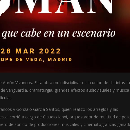
de Aarón Vivancos
.
Esta obra multidisciplinar es la unión de distintas f
 de vanguardia, dramaturgia, grandes efectos audiovisuales y música 
ículas.
ncos y Gonzalo García Santos, quien realizó los arreglos y las
tal corrió a cargo de Claudio Ianni, orquestador de multitud de pelí
niero de sonido de producciones musicales y cinematográficas ganad