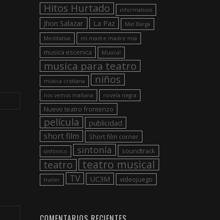
Hitos Hurtado
informativos
Jhon Salazar
La Paz
Mat Barga
Meditativa
mi madre madre mia
musica escenica
Musical
musica para teatro
niños
música cristiana
nos vemos mañana
novela negra
Nuevo teatro fronterizo
película
publicidad
short film
Short film corner
sintonía
soundtrack
sinfónico
teatro musical
teatro
TV
UC3M
videojuego
trailer
COMENTARIOS RECIENTES