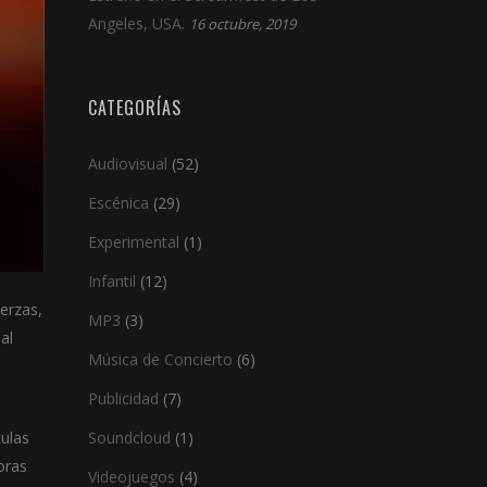
Angeles, USA.
16 octubre, 2019
CATEGORÍAS
Audiovisual
(52)
Escénica
(29)
Experimental
(1)
Infantil
(12)
uerzas,
MP3
(3)
al
Música de Concierto
(6)
Publicidad
(7)
culas
Soundcloud
(1)
oras
Videojuegos
(4)