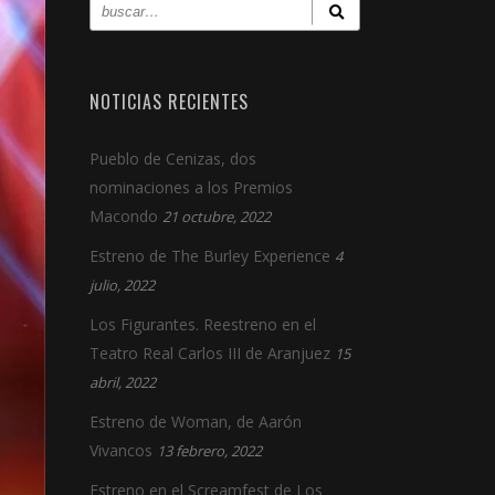
NOTICIAS RECIENTES
Pueblo de Cenizas, dos
nominaciones a los Premios
Macondo
21 octubre, 2022
Estreno de The Burley Experience
4
julio, 2022
Los Figurantes. Reestreno en el
Teatro Real Carlos III de Aranjuez
15
abril, 2022
Estreno de Woman, de Aarón
Vivancos
13 febrero, 2022
Estreno en el Screamfest de Los