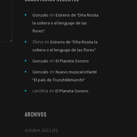
en
Gonzalo
Estreno de “Dña Rosita
la soltera o el lenguaje de las
flores”
Elena
en
Estreno de “Dña Rosita la
soltera o el lenguaje de las flores”
en
Gonzalo
El Planeta Sonoro
en
Gonzalo
Nuevo musical infantil
“El país de Trunchililimunchi”
carolina
en
El Planeta Sonoro
ARCHIVOS
octubre 2022
(1)