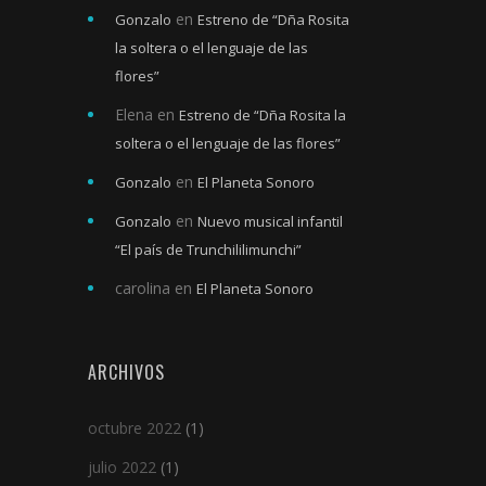
en
Gonzalo
Estreno de “Dña Rosita
la soltera o el lenguaje de las
flores”
Elena
en
Estreno de “Dña Rosita la
soltera o el lenguaje de las flores”
en
Gonzalo
El Planeta Sonoro
en
Gonzalo
Nuevo musical infantil
“El país de Trunchililimunchi”
carolina
en
El Planeta Sonoro
ARCHIVOS
octubre 2022
(1)
julio 2022
(1)