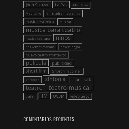
Jhon Salazar
La Paz
Mat Barga
Meditativa
mi madre madre mia
musica escenica
Musical
musica para teatro
niños
música cristiana
nos vemos mañana
novela negra
Nuevo teatro fronterizo
película
publicidad
short film
Short film corner
sintonía
soundtrack
sinfónico
teatro musical
teatro
TV
UC3M
videojuego
trailer
COMENTARIOS RECIENTES