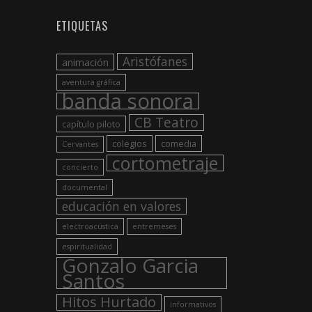
ETIQUETAS
Aristófanes
animación
aventura gráfica
banda sonora
CB Teatro
capítulo piloto
colegios
comedia
Cervantes
cortometraje
concierto
documental
educación en valores
electroacústica
entremeses
espiritualidad
Gonzalo Garcia
Santos
Hitos Hurtado
informativos