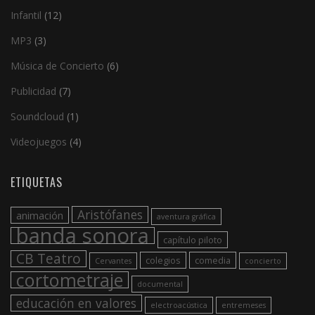
Infantil
(12)
MP3
(3)
Música de Concierto
(6)
Publicidad
(7)
Soundcloud
(1)
Videojuegos
(4)
ETIQUETAS
Aristófanes
animación
aventura gráfica
banda sonora
capítulo piloto
CB Teatro
colegios
comedia
Cervantes
concierto
cortometraje
documental
educación en valores
electroacústica
entremeses