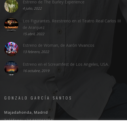
Estreno de The Burley Experience
4 julio, 2022
Los Figurantes. Reestreno en el Teatro Real Carlos III
de Aranjuez
15 abril, 2022
Estreno de Woman, de Aarón Vivancos
13 febrero, 2022
Estreno en el Screamfest de Los Angeles, USA.
16 octubre, 2019
GONZALO GARCÍA SANTOS
Majadahonda, Madrid
Teléfono:
+34 660066964