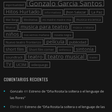
Gonzalo Garcia Santos
espiritualidad
Hitos Hurtado
Jhon Salazar
La Paz
informativos
musica escenica
Mat Barga
Meditativa
mi madre madre mia
musica para teatro
Musical
música cristiana
niños
nos vemos mañana
novela negra
película
publicidad
Nuevo teatro fronterizo
sintonía
short film
Short film corner
sinfónico
teatro musical
teatro
soundtrack
trailer
TV
UC3M
videojuego
COMENTARIOS RECIENTES
en
Gonzalo
Estreno de “Dña Rosita la soltera o el lenguaje de
las flores”
Elena
en
Estreno de “Dña Rosita la soltera o el lenguaje de las