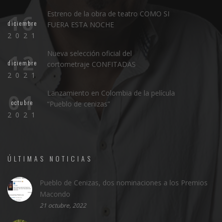
Estreno de la obra de teatro COMO SI
16
diciembre
FUERA ESTA NOCHE
2021
Nueva selección oficial del
12
diciembre
cortometraje CONFITADAS
2021
Lanzamiento en Colombia de la película
01
octubre
“Pueblo de cenizas”
2021
ÚLTIMAS NOTICIAS
Pueblo de Cenizas, dos nominaciones a los Premios
Macondo
21 octubre, 2022