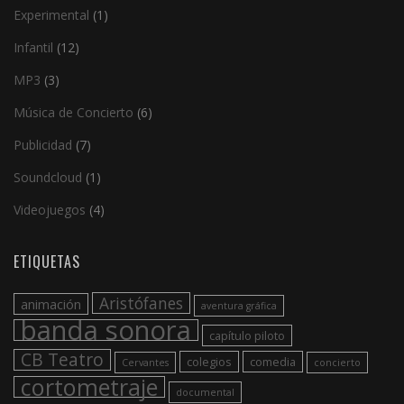
Experimental
(1)
Infantil
(12)
MP3
(3)
Música de Concierto
(6)
Publicidad
(7)
Soundcloud
(1)
Videojuegos
(4)
ETIQUETAS
Aristófanes
animación
aventura gráfica
banda sonora
capítulo piloto
CB Teatro
colegios
comedia
Cervantes
concierto
cortometraje
documental