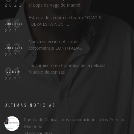
2022
el Lope de Vega de Madrid
Estreno de la obra de teatro COMO SI
16
diciembre
FUERA ESTA NOCHE
2021
Nueva selección oficial del
12
diciembre
cortometraje CONFITADAS
2021
Lanzamiento en Colombia de la película
01
octubre
“Pueblo de cenizas”
2021
ÚLTIMAS NOTICIAS
Pueblo de Cenizas, dos nominaciones a los Premios
Macondo
21 octubre, 2022