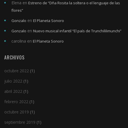
Elena
en
Estreno de “Dña Rosita la soltera o el lenguaje de las
flores”
en
Gonzalo
El Planeta Sonoro
en
Gonzalo
Nuevo musical infantil “El país de Trunchililimunchi”
carolina
en
El Planeta Sonoro
ARCHIVOS
octubre 2022
(1)
julio 2022
(1)
abril 2022
(1)
febrero 2022
(1)
octubre 2019
(1)
septiembre 2019
(1)