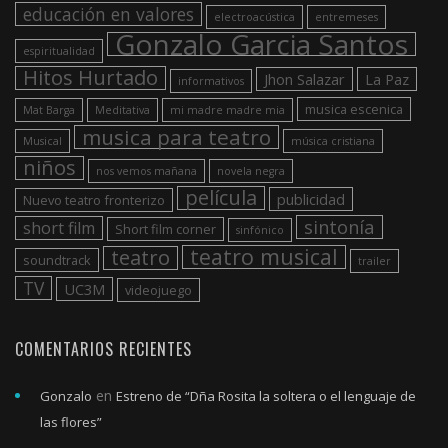
educación en valores
electroacústica
entremeses
Gonzalo Garcia Santos
espiritualidad
Hitos Hurtado
Jhon Salazar
La Paz
informativos
musica escenica
Mat Barga
Meditativa
mi madre madre mia
musica para teatro
Musical
música cristiana
niños
nos vemos mañana
novela negra
película
publicidad
Nuevo teatro fronterizo
sintonía
short film
Short film corner
sinfónico
teatro musical
teatro
soundtrack
trailer
TV
UC3M
videojuego
COMENTARIOS RECIENTES
en
Gonzalo
Estreno de “Dña Rosita la soltera o el lenguaje de
las flores”