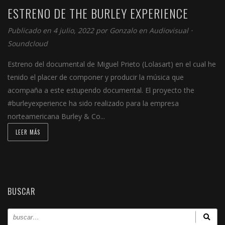
ESTRENO DE THE BURLEY EXPERIENCE
Publicado en 4 julio, 2022 por
Gonzalo
en
Audiovisual
⋅
Soundcloud
Estreno del documental de Miguel Prieto (Lolasart) en el cual he
tenido el placer de componer y producir la música que
acompaña a este estupendo documental. El proyecto the
#burleyexperience ha sido realizado para la empresa
norteamericana Burley & Co...
LEER MÁS
BUSCAR