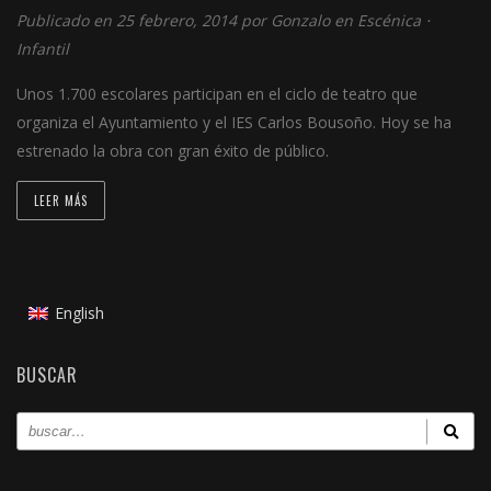
Publicado en 25 febrero, 2014 por
Gonzalo
en
Escénica
⋅
Infantil
Unos 1.700 escolares participan en el ciclo de teatro que
organiza el Ayuntamiento y el IES Carlos Bousoño. Hoy se ha
estrenado la obra con gran éxito de público.
LEER MÁS
English
BUSCAR