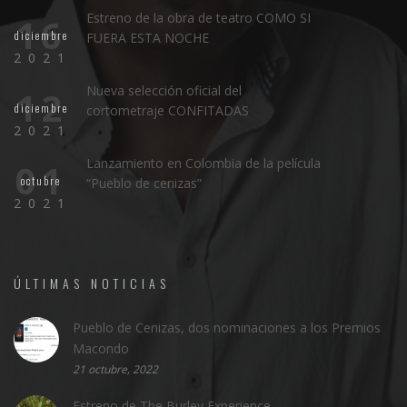
Estreno de la obra de teatro COMO SI
16
diciembre
FUERA ESTA NOCHE
2021
Nueva selección oficial del
12
diciembre
cortometraje CONFITADAS
2021
Lanzamiento en Colombia de la película
01
octubre
“Pueblo de cenizas”
2021
ÚLTIMAS NOTICIAS
Pueblo de Cenizas, dos nominaciones a los Premios
Macondo
21 octubre, 2022
Estreno de The Burley Experience