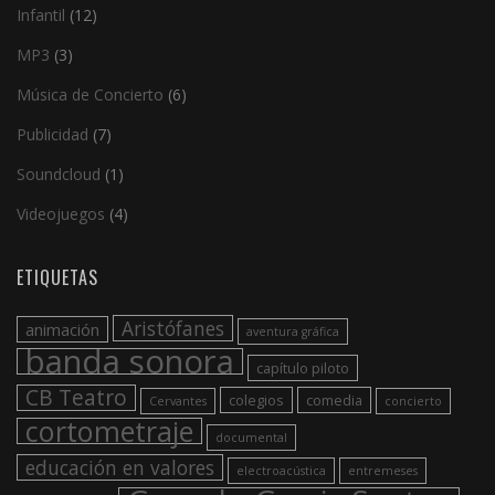
Infantil
(12)
MP3
(3)
Música de Concierto
(6)
Publicidad
(7)
Soundcloud
(1)
Videojuegos
(4)
ETIQUETAS
Aristófanes
animación
aventura gráfica
banda sonora
capítulo piloto
CB Teatro
colegios
comedia
Cervantes
concierto
cortometraje
documental
educación en valores
electroacústica
entremeses