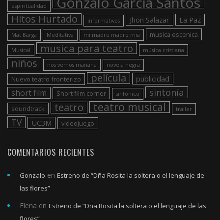
Gonzalo Garcia Santos
espiritualidad
Hitos Hurtado
Jhon Salazar
La Paz
informativos
musica escenica
Mat Barga
Meditativa
mi madre madre mia
musica para teatro
Musical
música cristiana
niños
nos vemos mañana
novela negra
película
publicidad
Nuevo teatro fronterizo
sintonía
short film
Short film corner
sinfónico
teatro musical
teatro
soundtrack
trailer
TV
UC3M
videojuego
COMENTARIOS RECIENTES
en
Gonzalo
Estreno de “Dña Rosita la soltera o el lenguaje de
las flores”
Elena
en
Estreno de “Dña Rosita la soltera o el lenguaje de las
flores”