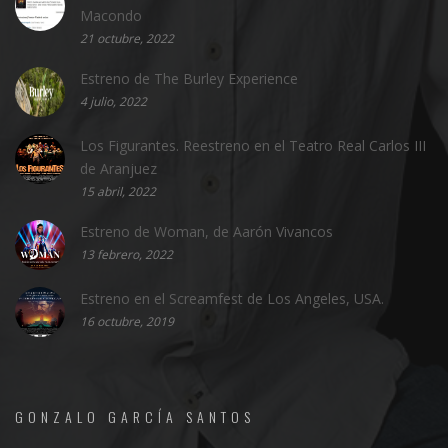
Macondo
21 octubre, 2022
Estreno de The Burley Experience
4 julio, 2022
Los Figurantes. Reestreno en el Teatro Real Carlos III
de Aranjuez
15 abril, 2022
Estreno de Woman, de Aarón Vivancos
13 febrero, 2022
Estreno en el Screamfest de Los Angeles, USA.
16 octubre, 2019
GONZALO GARCÍA SANTOS