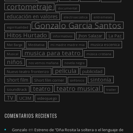
cortometraje
documental
educación en valores
electroacústica
entremeses
Gonzalo Garcia Santos
espiritualidad
Hitos Hurtado
Jhon Salazar
La Paz
informativos
musica escenica
Mat Barga
Meditativa
mi madre madre mia
musica para teatro
Musical
música cristiana
niños
nos vemos mañana
novela negra
película
publicidad
Nuevo teatro fronterizo
sintonía
short film
Short film corner
sinfónico
teatro musical
teatro
soundtrack
trailer
TV
UC3M
videojuego
COMENTARIOS RECIENTES
en
Gonzalo
Estreno de “Dña Rosita la soltera o el lenguaje de