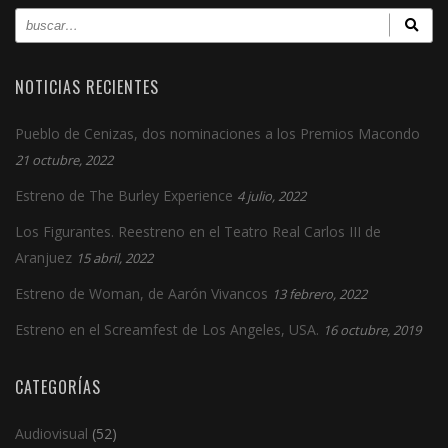
NOTICIAS RECIENTES
Pueblo de Cenizas, dos nominaciones a los Premios Macondo
21 octubre, 2022
Estreno de The Burley Experience
4 julio, 2022
Los Figurantes. Reestreno en el Teatro Real Carlos III de
Aranjuez
15 abril, 2022
Estreno de Woman, de Aarón Vivancos
13 febrero, 2022
Estreno en el Screamfest de Los Angeles, USA.
16 octubre, 2019
CATEGORÍAS
Audiovisual
(52)