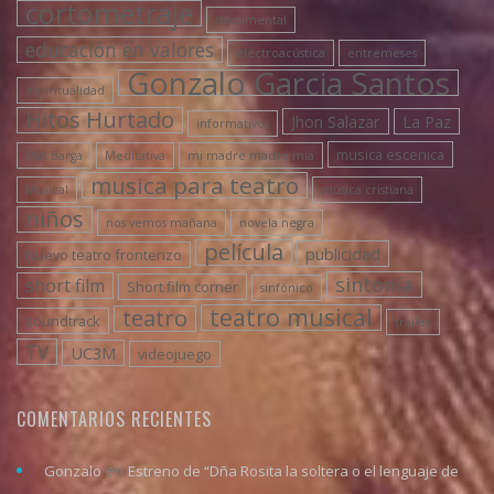
cortometraje
documental
educación en valores
electroacústica
entremeses
Gonzalo Garcia Santos
espiritualidad
Hitos Hurtado
Jhon Salazar
La Paz
informativos
musica escenica
Mat Barga
Meditativa
mi madre madre mia
musica para teatro
Musical
música cristiana
niños
nos vemos mañana
novela negra
película
publicidad
Nuevo teatro fronterizo
sintonía
short film
Short film corner
sinfónico
teatro musical
teatro
soundtrack
trailer
TV
UC3M
videojuego
COMENTARIOS RECIENTES
en
Gonzalo
Estreno de “Dña Rosita la soltera o el lenguaje de