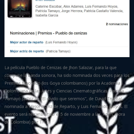
La película Pueblo de Cenizas de Jhon Salazar, para la que
compuse la banda sonora, ha sido nominada dos veces para los
Premios Macondo (los Goya colombianos) por la Academia
Colombiana de las Artes y Ciencias Cinematográficas. Patricia
Tamayo (actriz de “El olvido que seremos”, de David Trueba),
nominada a Mejor Actriz de Reparto, y Luis Fernando Hoyos. El
evento será retransmitido el 5 de noviembre a las 7 p.m. (hora
de Colombia) por TNT.