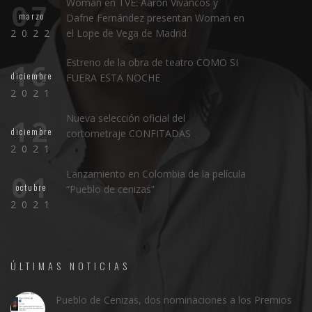
Woman en TVE: Aarón Vivancos y
07
marzo
Dafne Fernández presentan Woman en
2022
el Lope de Vega de Madrid
Estreno de la obra de teatro COMO SI
16
diciembre
FUERA ESTA NOCHE
2021
Nueva selección oficial del
12
diciembre
cortometraje CONFITADAS
2021
Lanzamiento en Colombia de la película
01
octubre
“Pueblo de cenizas”
2021
ÚLTIMAS NOTICIAS
Pueblo de Cenizas, dos nominaciones a los Premios