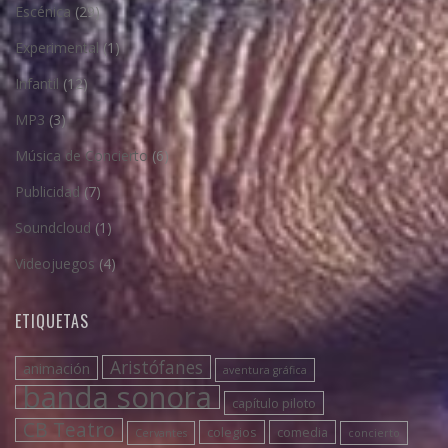
Escénica
(29)
Experimental
(1)
Infantil
(12)
MP3
(3)
Música de Concierto
(6)
Publicidad
(7)
Soundcloud
(1)
Videojuegos
(4)
ETIQUETAS
Aristófanes
animación
aventura gráfica
banda sonora
capítulo piloto
CB Teatro
colegios
comedia
Cervantes
concierto