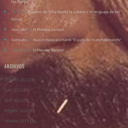
las flores”
Elena
en
Estreno de “Dña Rosita la soltera o el lenguaje de las
flores”
en
Gonzalo
El Planeta Sonoro
en
Gonzalo
Nuevo musical infantil “El país de Trunchililimunchi”
carolina
en
El Planeta Sonoro
ARCHIVOS
octubre 2022
(1)
julio 2022
(1)
abril 2022
(1)
febrero 2022
(1)
octubre 2019
(1)