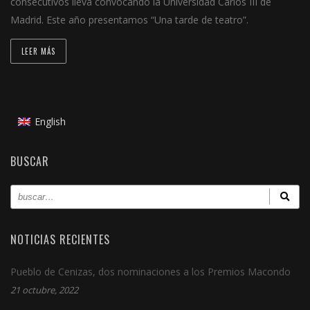
consecutivos lleva convocando la Universidad Carlos III de
Madrid. Este año presentamos “Una tarde de teatro”.
LEER MÁS
English
BUSCAR
NOTICIAS RECIENTES
Pueblo de Cenizas, dos nominaciones a los Premios Macondo
21 octubre, 2022