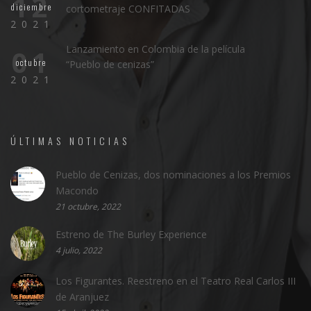
12
diciembre
cortometraje CONFITADAS
2021
Lanzamiento en Colombia de la película
01
octubre
“Pueblo de cenizas”
2021
ÚLTIMAS NOTICIAS
Pueblo de Cenizas, dos nominaciones a los Premios
Macondo
21 octubre, 2022
Estreno de The Burley Experience
4 julio, 2022
Los Figurantes. Reestreno en el Teatro Real Carlos III
de Aranjuez