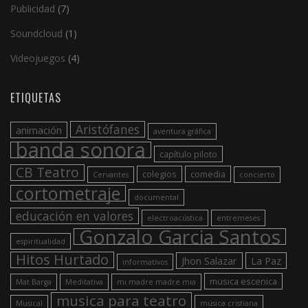
Publicidad
(7)
Soundcloud
(1)
Videojuegos
(4)
ETIQUETAS
Aristófanes
animación
aventura gráfica
banda sonora
capítulo piloto
CB Teatro
colegios
comedia
Cervantes
concierto
cortometraje
documental
educación en valores
electroacústica
entremeses
Gonzalo Garcia Santos
espiritualidad
Hitos Hurtado
Jhon Salazar
La Paz
informativos
musica escenica
Mat Barga
Meditativa
mi madre madre mia
musica para teatro
Musical
música cristiana