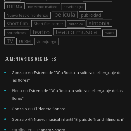
niños
nos vemos mañana
novela negra
película
publicidad
Nuevo teatro fronterizo
sintonía
short film
Short film corner
sinfónico
teatro musical
teatro
soundtrack
trailer
TV
UC3M
videojuego
COMENTARIOS RECIENTES
en
Gonzalo
Estreno de “Dña Rosita la soltera o el lenguaje de
las flores”
Elena
en
Estreno de “Dña Rosita la soltera o el lenguaje de las
flores”
en
Gonzalo
El Planeta Sonoro
en
Gonzalo
Nuevo musical infantil “El país de Trunchililimunchi”
carolina
en
El Planeta Sonoro