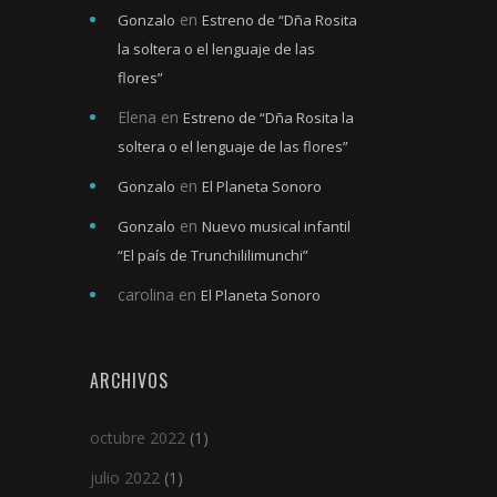
en
Gonzalo
Estreno de “Dña Rosita
la soltera o el lenguaje de las
flores”
Elena
en
Estreno de “Dña Rosita la
soltera o el lenguaje de las flores”
en
Gonzalo
El Planeta Sonoro
en
Gonzalo
Nuevo musical infantil
“El país de Trunchililimunchi”
carolina
en
El Planeta Sonoro
ARCHIVOS
octubre 2022
(1)
julio 2022
(1)