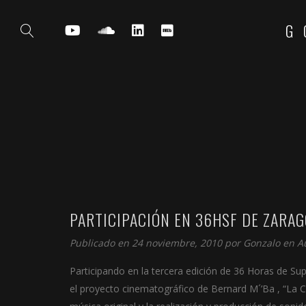
G
PARTICIPACIÓN EN 36HSF DE ZARA
Publicado en 24 noviembre, 2010 por
Gonzalo
en
A
Participando en la tercera edición de 36 Horas de Su
el proyecto cinematográfico de Bernard M´’Ba , “La C