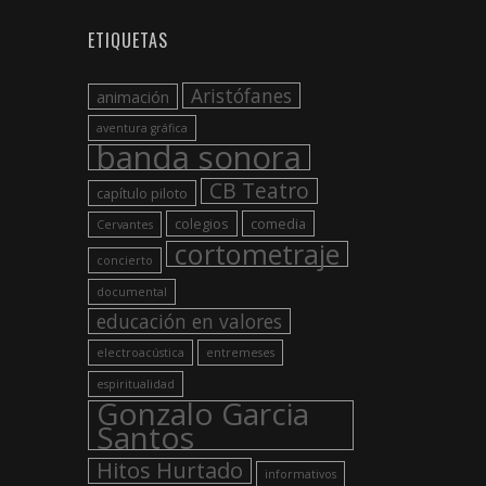
ETIQUETAS
Aristófanes
animación
aventura gráfica
banda sonora
CB Teatro
capítulo piloto
colegios
comedia
Cervantes
cortometraje
concierto
documental
educación en valores
electroacústica
entremeses
espiritualidad
Gonzalo Garcia
Santos
Hitos Hurtado
informativos