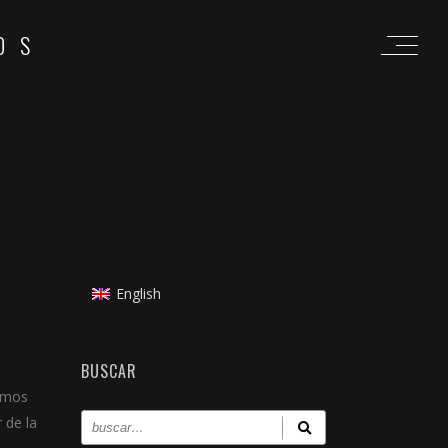
OS
English
BUSCAR
remos
 de la