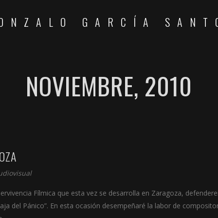
ONZALO GARCÍA SANT
NOVIEMBRE, 2010
GOZA
udiovisual
pervivencia Fílmica que esta vez se desarrolla en Zaragoza, defende
aja del Pánico”. En esta ocasión desempeñaré la labor de compositor