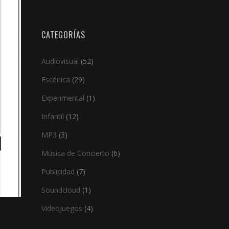
CATEGORÍAS
Audiovisual
(52)
Escénica
(29)
Experimental
(1)
Infantil
(12)
MP3
(3)
Música de Concierto
(6)
Publicidad
(7)
Soundcloud
(1)
Videojuegos
(4)