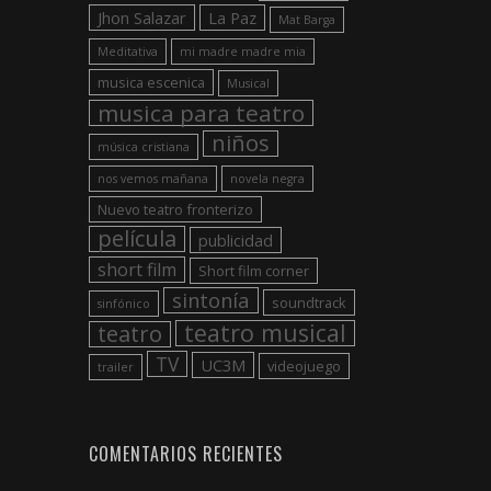
Jhon Salazar
La Paz
Mat Barga
Meditativa
mi madre madre mia
musica escenica
Musical
musica para teatro
niños
música cristiana
nos vemos mañana
novela negra
Nuevo teatro fronterizo
película
publicidad
short film
Short film corner
sintonía
soundtrack
sinfónico
teatro musical
teatro
TV
UC3M
videojuego
trailer
COMENTARIOS RECIENTES