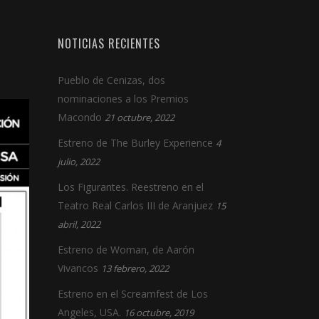
NOTICIAS RECIENTES
Pueblo de Cenizas, dos
nominaciones a los Premios
Macondo
21 octubre, 2022
Estreno de The Burley Experience
4
julio, 2022
Los Figurantes. Reestreno en el
Teatro Real Carlos III de Aranjuez
15
abril, 2022
Estreno de Woman, de Aarón
Vivancos
13 febrero, 2022
Estreno en el Screamfest de Los
Angeles, USA.
16 octubre, 2019