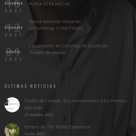
16
diciembre
FUERA ESTA NOCHE
2021
Nueva selección oficial del
12
diciembre
cortometraje CONFITADAS
2021
Lanzamiento en Colombia de la película
01
octubre
“Pueblo de cenizas”
2021
ÚLTIMAS NOTICIAS
Pueblo de Cenizas, dos nominaciones a los Premios
Macondo
21 octubre, 2022
Estreno de The Burley Experience
4 julio, 2022