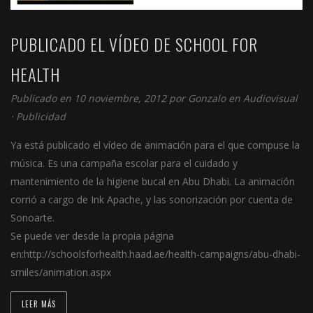
PUBLICADO EL VÍDEO DE SCHOOL FOR
HEALTH
Publicado en 10 noviembre, 2012 por
Gonzalo
en
Audiovisual
⋅
Publicidad
Ya está publicado el vídeo de animación para el que compuse la
música. Es una campaña escolar para el cuidado y
mantenimiento de la higiene bucal en Abu Dhabi. La animación
corrió a cargo de Ink Apache, y las sonorización por cuenta de
Sonoarte.
Se puede ver desde la propia página
en:http://schoolsforhealth.haad.ae/health-campaigns/abu-dhabi-
smiles/animation.aspx
LEER MÁS