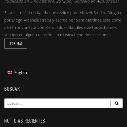
Publicado en 5 noviembre, 2012 por
Gonzalo
en
Audiovisual
Esta es mi última banda que realicé para Alfavet Studio. Dirigida
por Diego Aldabaldetrecu y escrita por Sara Martínez este corto
de terror conecta con los miedos infantiles que todos hemos
sentido en alguna ocasión. La música tiene dos secciones...
LEER MÁS
English
BUSCAR
NOTICIAS RECIENTES