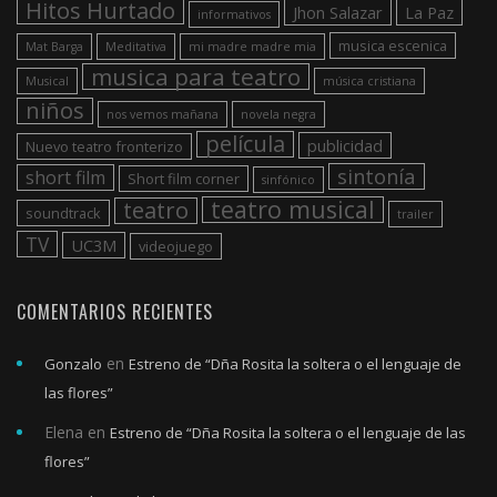
Hitos Hurtado
Jhon Salazar
La Paz
informativos
musica escenica
Mat Barga
Meditativa
mi madre madre mia
musica para teatro
Musical
música cristiana
niños
nos vemos mañana
novela negra
película
publicidad
Nuevo teatro fronterizo
sintonía
short film
Short film corner
sinfónico
teatro musical
teatro
soundtrack
trailer
TV
UC3M
videojuego
COMENTARIOS RECIENTES
en
Gonzalo
Estreno de “Dña Rosita la soltera o el lenguaje de
las flores”
Elena
en
Estreno de “Dña Rosita la soltera o el lenguaje de las
flores”