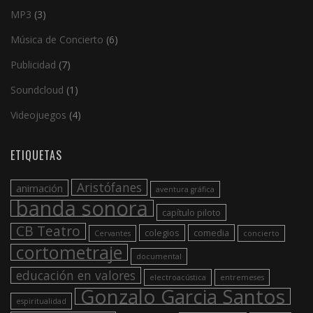
MP3
(3)
Música de Concierto
(6)
Publicidad
(7)
Soundcloud
(1)
Videojuegos
(4)
ETIQUETAS
Aristófanes
animación
aventura gráfica
banda sonora
capítulo piloto
CB Teatro
colegios
comedia
Cervantes
concierto
cortometraje
documental
educación en valores
electroacústica
entremeses
Gonzalo Garcia Santos
espiritualidad