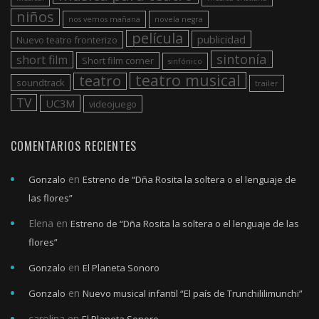
niños
nos vemos mañana
novela negra
película
publicidad
Nuevo teatro fronterizo
sintonía
short film
Short film corner
sinfónico
teatro musical
teatro
soundtrack
trailer
TV
UC3M
videojuego
COMENTARIOS RECIENTES
en
Gonzalo
Estreno de “Dña Rosita la soltera o el lenguaje de
las flores”
Elena
en
Estreno de “Dña Rosita la soltera o el lenguaje de las
flores”
en
Gonzalo
El Planeta Sonoro
en
Gonzalo
Nuevo musical infantil “El país de Trunchililimunchi”
carolina
en
El Planeta Sonoro