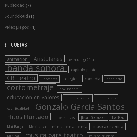
Publicidad
(7)
Soundcloud
(1)
Videojuegos
(4)
ETIQUETAS
Aristófanes
animación
aventura gráfica
banda sonora
capítulo piloto
CB Teatro
colegios
comedia
Cervantes
concierto
cortometraje
documental
educación en valores
electroacústica
entremeses
Gonzalo Garcia Santos
espiritualidad
Hitos Hurtado
Jhon Salazar
La Paz
informativos
musica escenica
Mat Barga
Meditativa
mi madre madre mia
musica para teatro
Musical
música cristiana