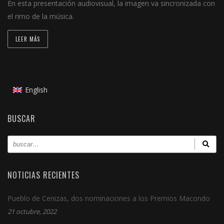
En esta presentación audiovisual, la imagen va sincronizada con
el rimo de la música.
LEER MÁS
English
BUSCAR
NOTICIAS RECIENTES
Pueblo de Cenizas, dos nominaciones a los Premios Macondo
21 octubre, 2022