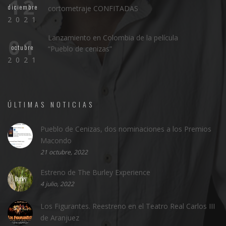
12
diciembre
cortometraje CONFITADAS
2021
Lanzamiento en Colombia de la película
01
octubre
“Pueblo de cenizas”
2021
ÚLTIMAS NOTICIAS
Pueblo de Cenizas, dos nominaciones a los Premios
Macondo
21 octubre, 2022
Estreno de The Burley Experience
4 julio, 2022
Los Figurantes. Reestreno en el Teatro Real Carlos III
de Aranjuez