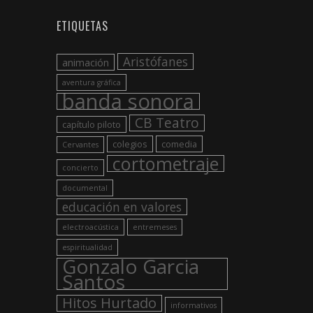
ETIQUETAS
Aristófanes
animación
aventura gráfica
banda sonora
CB Teatro
capítulo piloto
colegios
comedia
Cervantes
cortometraje
concierto
documental
educación en valores
electroacústica
entremeses
espiritualidad
Gonzalo Garcia
Santos
Hitos Hurtado
informativos