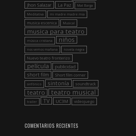
Jhon Salazar
La Paz
Mat Barga
Meditativa
mi madre madre mia
musica escenica
Musical
musica para teatro
niños
música cristiana
nos vemos mañana
novela negra
Nuevo teatro fronterizo
película
publicidad
short film
Short film corner
sintonía
soundtrack
sinfónico
teatro musical
teatro
TV
UC3M
videojuego
trailer
COMENTARIOS RECIENTES