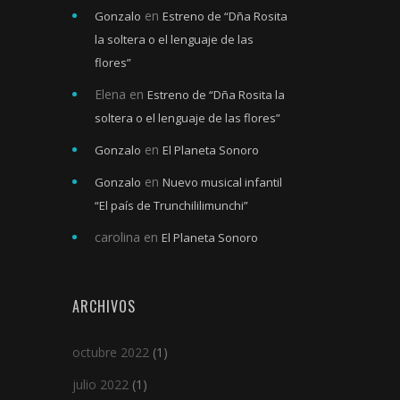
en
Gonzalo
Estreno de “Dña Rosita
la soltera o el lenguaje de las
flores”
Elena
en
Estreno de “Dña Rosita la
soltera o el lenguaje de las flores”
en
Gonzalo
El Planeta Sonoro
en
Gonzalo
Nuevo musical infantil
“El país de Trunchililimunchi”
carolina
en
El Planeta Sonoro
ARCHIVOS
octubre 2022
(1)
julio 2022
(1)