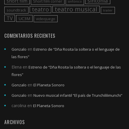
sintonía
short film
Short film corner
sinfónico
teatro musical
teatro
soundtrack
trailer
TV
UC3M
videojuego
COMENTARIOS RECIENTES
en
Gonzalo
Estreno de “Dña Rosita la soltera o el lenguaje de
las flores”
Elena
en
Estreno de “Dña Rosita la soltera o el lenguaje de las
flores”
en
Gonzalo
El Planeta Sonoro
en
Gonzalo
Nuevo musical infantil “El país de Trunchililimunchi”
carolina
en
El Planeta Sonoro
ARCHIVOS