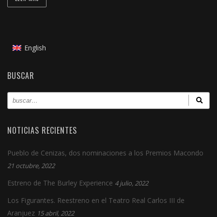
English
BUSCAR
NOTICIAS RECIENTES
Pueblo de Cenizas, dos nominaciones a los Premios Macondo
21 octubre, 2022
Estreno de The Burley Experience
4 julio, 2022
Los Figurantes. Reestreno en el Teatro Real Carlos III de
Aranjuez
15 abril, 2022