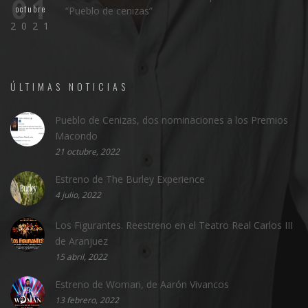
01
octubre
“Pueblo de cenizas”
2021
ÚLTIMAS NOTICIAS
Pueblo de Cenizas, dos nominaciones a los Premios
Macondo
21 octubre, 2022
Estreno de The Burley Experience
4 julio, 2022
Los Figurantes. Reestreno en el Teatro Real Carlos III
de Aranjuez
15 abril, 2022
Estreno de Woman, de Aarón Vivancos
13 febrero, 2022