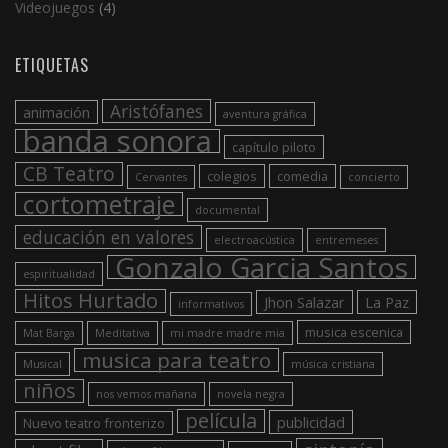
Videojuegos
(4)
ETIQUETAS
Aristófanes
animación
aventura gráfica
banda sonora
capítulo piloto
CB Teatro
colegios
comedia
Cervantes
concierto
cortometraje
documental
educación en valores
electroacústica
entremeses
Gonzalo Garcia Santos
espiritualidad
Hitos Hurtado
Jhon Salazar
La Paz
informativos
musica escenica
Mat Barga
Meditativa
mi madre madre mia
musica para teatro
Musical
música cristiana
niños
nos vemos mañana
novela negra
película
publicidad
Nuevo teatro fronterizo