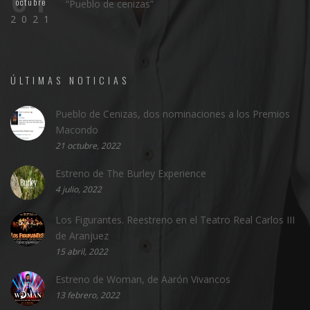
01
octubre
“Pueblo de cenizas”
2021
ÚLTIMAS NOTICIAS
Pueblo de Cenizas, dos nominaciones a los Premios
Macondo
21 octubre, 2022
Estreno de The Burley Experience
4 julio, 2022
Los Figurantes. Reestreno en el Teatro Real Carlos III
de Aranjuez
15 abril, 2022
Estreno de Woman, de Aarón Vivancos
13 febrero, 2022