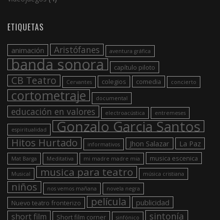
ETIQUETAS
Aristófanes
animación
aventura gráfica
banda sonora
capítulo piloto
CB Teatro
colegios
comedia
Cervantes
concierto
cortometraje
documental
educación en valores
electroacústica
entremeses
Gonzalo Garcia Santos
espiritualidad
Hitos Hurtado
Jhon Salazar
La Paz
informativos
musica escenica
Mat Barga
Meditativa
mi madre madre mia
musica para teatro
Musical
música cristiana
niños
nos vemos mañana
novela negra
película
publicidad
Nuevo teatro fronterizo
sintonía
short film
Short film corner
sinfónico