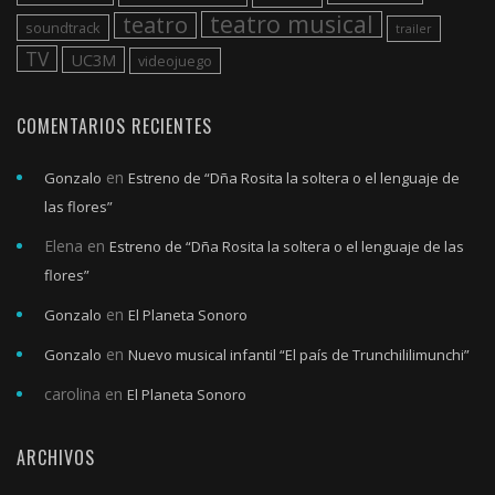
teatro musical
teatro
soundtrack
trailer
TV
UC3M
videojuego
COMENTARIOS RECIENTES
en
Gonzalo
Estreno de “Dña Rosita la soltera o el lenguaje de
las flores”
Elena
en
Estreno de “Dña Rosita la soltera o el lenguaje de las
flores”
en
Gonzalo
El Planeta Sonoro
en
Gonzalo
Nuevo musical infantil “El país de Trunchililimunchi”
carolina
en
El Planeta Sonoro
ARCHIVOS