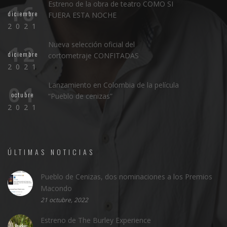
Estreno de la obra de teatro COMO SI
16
diciembre
FUERA ESTA NOCHE
2021
Nueva selección oficial del
12
diciembre
cortometraje CONFITADAS
2021
Lanzamiento en Colombia de la película
01
octubre
“Pueblo de cenizas”
2021
ÚLTIMAS NOTICIAS
Pueblo de Cenizas, dos nominaciones a los Premios
Macondo
21 octubre, 2022
Estreno de The Burley Experience