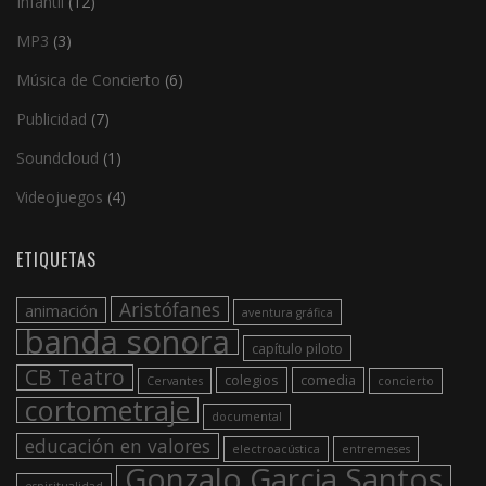
Infantil
(12)
MP3
(3)
Música de Concierto
(6)
Publicidad
(7)
Soundcloud
(1)
Videojuegos
(4)
ETIQUETAS
Aristófanes
animación
aventura gráfica
banda sonora
capítulo piloto
CB Teatro
colegios
comedia
Cervantes
concierto
cortometraje
documental
educación en valores
electroacústica
entremeses
Gonzalo Garcia Santos
espiritualidad