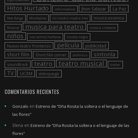
Hitos Hurtado
Jhon Salazar
La Paz
informativos
musica escenica
Mat Barga
Meditativa
mi madre madre mia
musica para teatro
Musical
música cristiana
niños
nos vemos mañana
novela negra
película
publicidad
Nuevo teatro fronterizo
sintonía
short film
Short film corner
sinfónico
teatro musical
teatro
soundtrack
trailer
TV
UC3M
videojuego
COMENTARIOS RECIENTES
en
Gonzalo
Estreno de “Dña Rosita la soltera o el lenguaje de
las flores”
Elena
en
Estreno de “Dña Rosita la soltera o el lenguaje de las
flores”