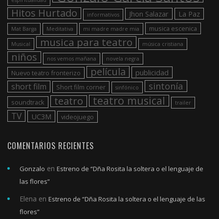
Hitos Hurtado
Jhon Salazar
La Paz
informativos
musica escenica
Mat Barga
Meditativa
mi madre madre mia
musica para teatro
Musical
música cristiana
niños
nos vemos mañana
novela negra
película
publicidad
Nuevo teatro fronterizo
sintonía
short film
Short film corner
sinfónico
teatro musical
teatro
soundtrack
trailer
TV
UC3M
videojuego
COMENTARIOS RECIENTES
en
Gonzalo
Estreno de “Dña Rosita la soltera o el lenguaje de
las flores”
Elena
en
Estreno de “Dña Rosita la soltera o el lenguaje de las
flores”