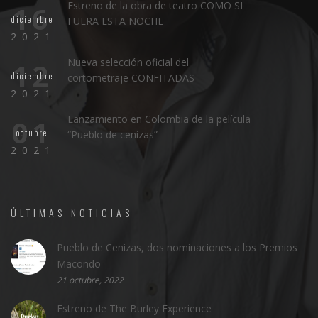
Estreno de la obra de teatro COMO SI
16
diciembre
FUERA ESTA NOCHE
2021
Nueva selección oficial del
12
diciembre
cortometraje CONFITADAS
2021
Lanzamiento en Colombia de la película
01
octubre
“Pueblo de cenizas”
2021
ÚLTIMAS NOTICIAS
Pueblo de Cenizas, dos nominaciones a los Premios
Macondo
21 octubre, 2022
Estreno de The Burley Experience