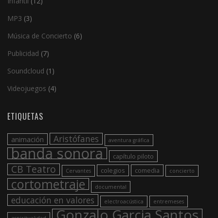
Infantil
(12)
MP3
(3)
Música de Concierto
(6)
Publicidad
(7)
Soundcloud
(1)
Videojuegos
(4)
ETIQUETAS
Aristófanes
animación
aventura gráfica
banda sonora
capítulo piloto
CB Teatro
colegios
comedia
Cervantes
concierto
cortometraje
documental
educación en valores
electroacústica
entremeses
Gonzalo Garcia Santos
espiritualidad