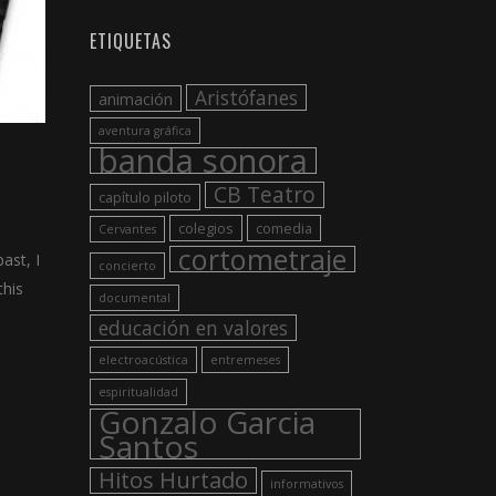
ETIQUETAS
Aristófanes
animación
aventura gráfica
banda sonora
CB Teatro
capítulo piloto
colegios
comedia
Cervantes
cortometraje
ast, I
concierto
this
documental
educación en valores
electroacústica
entremeses
espiritualidad
Gonzalo Garcia
Santos
Hitos Hurtado
informativos