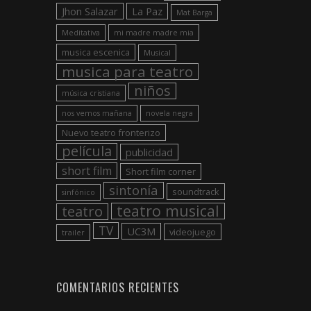
Jhon Salazar
La Paz
Mat Barga
Meditativa
mi madre madre mia
musica escenica
Musical
musica para teatro
niños
música cristiana
nos vemos mañana
novela negra
Nuevo teatro fronterizo
película
publicidad
short film
Short film corner
sintonía
soundtrack
sinfónico
teatro musical
teatro
TV
UC3M
videojuego
trailer
COMENTARIOS RECIENTES