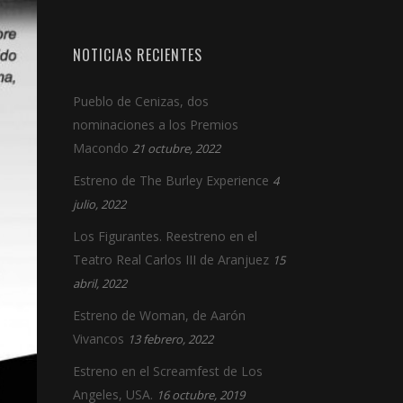
NOTICIAS RECIENTES
Pueblo de Cenizas, dos
nominaciones a los Premios
Macondo
21 octubre, 2022
Estreno de The Burley Experience
4
julio, 2022
Los Figurantes. Reestreno en el
Teatro Real Carlos III de Aranjuez
15
abril, 2022
Estreno de Woman, de Aarón
Vivancos
13 febrero, 2022
Estreno en el Screamfest de Los
Angeles, USA.
16 octubre, 2019