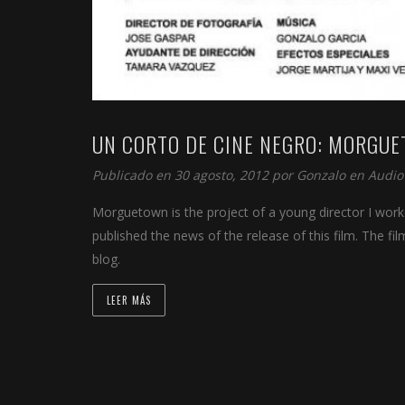
UN CORTO DE CINE NEGRO: MORGU
Publicado en 30 agosto, 2012 por
Gonzalo
en
Audio
Morguetown is the project of a young director I work
published the news of the release of this film. The fil
blog.
LEER MÁS