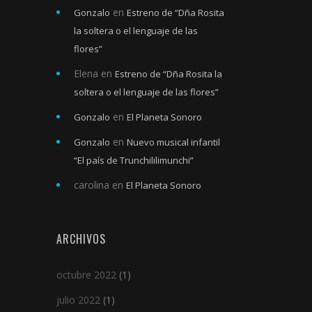
en
Gonzalo
Estreno de “Dña Rosita
la soltera o el lenguaje de las
flores”
Elena
en
Estreno de “Dña Rosita la
soltera o el lenguaje de las flores”
en
Gonzalo
El Planeta Sonoro
en
Gonzalo
Nuevo musical infantil
“El país de Trunchililimunchi”
carolina
en
El Planeta Sonoro
ARCHIVOS
octubre 2022
(1)
julio 2022
(1)