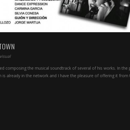
ETOWN
visual
ed composing the musical soundtrack of several of his works. In the p
m is already in the network and I have the pleasure of offering it from 