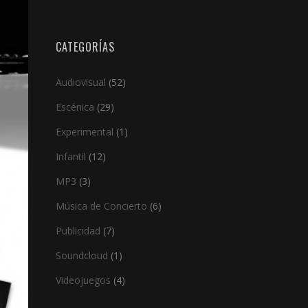
CATEGORÍAS
Audiovisual
(52)
Escénica
(29)
Experimental
(1)
Infantil
(12)
MP3
(3)
Música de Concierto
(6)
Publicidad
(7)
Soundcloud
(1)
Videojuegos
(4)